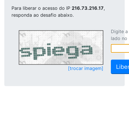
Para liberar o acesso
do IP
216.73.216.17
,
responda ao desafio abaixo.
Digite 
lado no
[trocar imagem]